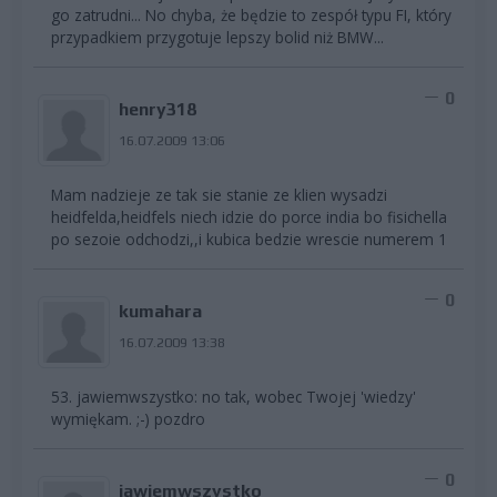
go zatrudni... No chyba, że będzie to zespół typu FI, który
przypadkiem przygotuje lepszy bolid niż BMW...
0
henry318
16.07.2009 13:06
Mam nadzieje ze tak sie stanie ze klien wysadzi
heidfelda,heidfels niech idzie do porce india bo fisichella
po sezoie odchodzi,,i kubica bedzie wrescie numerem 1
0
kumahara
16.07.2009 13:38
53. jawiemwszystko: no tak, wobec Twojej 'wiedzy'
wymiękam. ;-) pozdro
0
jawiemwszystko