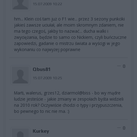
15.07.2009 10:22
hm... Klein coś tam już o F1 wie... przez 3 sezony punkciki
jakieś zawsze uciułał, ale moim skromnym zdaniem, nie
ma tego czegoś, jakby to nazwać... ducha walki i
zwyciężania, będzie to samo co Nickiem, czyli buńczuczne
zapowiedzi, gadanie o mistrzu świata a wyścigi w jego
wykonaniu co najwyżej poprawne
0
Qbus81
15.07.2009 10:25
Marti, walerus, grzes12, dziarmol@biss - bo wy mądre
ludzie jesteście - jakie zmiany w zespołach byśta widzieli
na 2010 rok? Oczywiście chodzi o typy i przypuszczenia,
bo pewnego to nic nie ma. :)
0
Kurkey