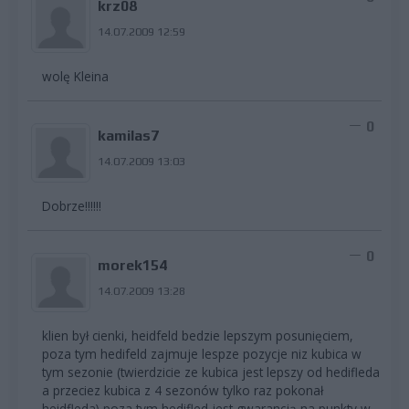
krz08
14.07.2009 12:59
wolę Kleina
0
kamilas7
14.07.2009 13:03
Dobrze!!!!!!
0
morek154
14.07.2009 13:28
klien był cienki, heidfeld bedzie lepszym posunięciem,
poza tym hedifeld zajmuje lespze pozycje niz kubica w
tym sezonie (twierdzicie ze kubica jest lepszy od hedifleda
a przeciez kubica z 4 sezonów tylko raz pokonał
heidfleda) poza tym hedifled jest gwarancją na punkty w