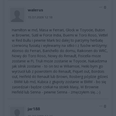
0
walerus
15.07.2009 12:18
Hamilton w mcl, Masa w Ferrari, Glock w Toyocie, Buton
w Brownie, Sutil w Force India, Buemi w Toro Roso, Vettel
w Red Bullu i pewnie Mark też dalej to parzymy herbatę
czerwoną fusiatą i wylewamy na sitko i z fusów wróżymy:
Alonso do Ferrari, Barichello do domu, Raikonen do WRC,
Nowy do Toro Roso, Nowy do Renault, Fisicella może
zostanie w FI, Truli może zostanie w Toyocie, Nakadzima
jak silnik zostanie - to on też w Wiliamsie, Heiki bym go
wyrzucił lub z powrotem do Renault, Piquet out, Bordois
out, Heifeld do Renault lub Brown, Rosberg pójdzie gdzieś
- BMW lub mcl, Kubica z głupoty zostanie w BMW - bo się
zasiedział i będzie czekał na stołek Masy, W Brownie
Heifeld lub Senna - pewnie Senna - zmęczyłem się...;-)
0
jar188