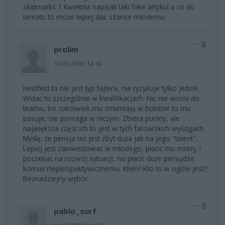
skidmarks 1 Kwietnia napisali taki fake artykul a co do
tematu to może lepiej dać szanse mlodemu
0
prolim
14.07.2009 14:16
Heidfeld to nie jest typ fajtera, nie ryzykuje tylko jedzie.
Widac to szczególnie w kwalifikacjach. Nic nie wnosi do
teamu, bo cokolwiek mu zmieniają w bolidzie to mu
pasuje, nie pomaga w niczym. Zbiera punkty, ale
największa częśc ich to jest w tych farciarskich wyścigach.
Myślę, że pensja też jest zbyt duża jak na jego "talent".
Lepiej jest zainwestowac w młodego, płacic mu mniej, i
poczekac na rozwój sytuacji, niż płacic duże pieniądze
komuś nieperspektywicznemu. Klien? Kto to w ogóle jest?
Beznadziejny wybór.
0
pablo_surf