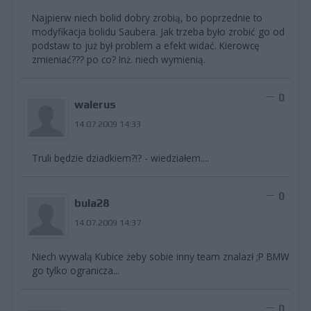
Najpierw niech bolid dobry zrobią, bo poprzednie to
modyfikacja bolidu Saubera. Jak trzeba było zrobić go od
podstaw to już był problem a efekt widać. Kierowcę
zmieniać??? po co? Inż. niech wymienią.
0
walerus
14.07.2009 14:33
Truli będzie dziadkiem?!? - wiedziałem....
0
bula28
14.07.2009 14:37
Niech wywalą Kubice żeby sobie inny team znalazł ;P BMW
go tylko ogranicza...
0