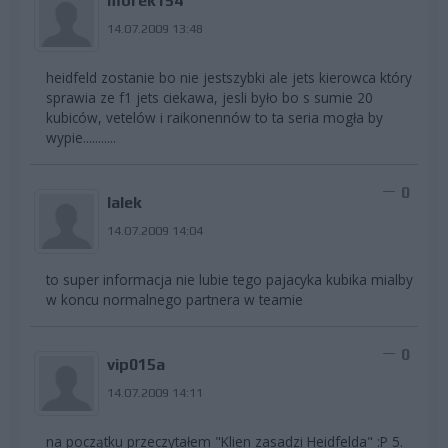
morek154
14.07.2009 13:48
heidfeld zostanie bo nie jestszybki ale jets kierowca który
sprawia ze f1 jets ciekawa, jesli było bo s sumie 20
kubiców, vetelów i raikonennów to ta seria mogła by
wypie...........
0
lalek
14.07.2009 14:04
to super informacja nie lubie tego pajacyka kubika mialby
w koncu normalnego partnera w teamie
0
vip015a
14.07.2009 14:11
na początku przeczytałem "Klien zasadzi Heidfelda" :P 5.