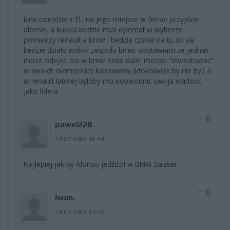
kimi odejdzie z f1, na jego miejsce w ferrari przyjdzie
alonso, a kubica bedzie mial dylemat w wyborze
pomiedzy renault a bmw i bedzie czekal na to co sie
bedzie dzialo wokol zespolu bmw. obstawiam ze jednak
moze odejsc, bo w bmw beda dalej mocno "inwestowac"
w swoich niemieckich kierowcow (ktokolwiek by nie byl) a
w renault latwiej byloby mu udowodnic swoja wartosc
jako lidera .
0
pawel228
14.07.2009 16:44
Najlepiej jak by Alonso jedździł w BMW Sauber.
0
Iwan.
14.07.2009 17:50