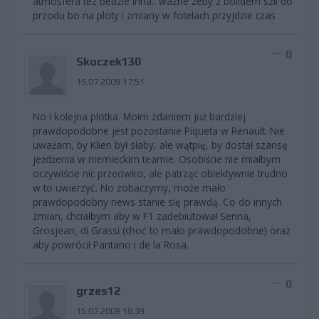
atmosfera tez bedzie inna.. wazne zeby z bolidem szli do
przodu bo na ploty i zmiany w fotelach przyjdzie czas
0
Skoczek130
15.07.2009 17:51
No i kolejna plotka. Moim zdaniem już bardziej
prawdopodobne jest pozostanie Piqueta w Renault. Nie
uważam, by Klien był słaby, ale wątpię, by dostał szansę
jeżdżenia w niemieckim teamie. Osobiście nie miałbym
oczywiście nic przeciwko, ale patrząc obiektywnie trudno
w to uwierzyć. No zobaczymy, może mało
prawdopodobny news stanie się prawdą. Co do innych
zmian, chciałbym aby w F1 zadebiutował Senna,
Grosjean, di Grassi (choć to mało prawdopodobne) oraz
aby powrócił Pantano i de la Rosa.
0
grzes12
15.07.2009 18:39