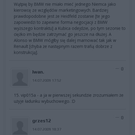
Wątpię by BMW nie miało mieć jednego Niemca jako
kierowcę ze względów marketingowych. Bardziej
prawdopodobne jest że Heidfeld zostanie [te jego
zapowiedzi to zapewne forma negocjacji z BMW
wyższego kontraktu] a Kubica odejdzie, po tym sezonie to
ciężko im będzie zatrzymać go jeszcze na dłużej. A
Alonso w BMW mógłby się dalej marnować tak jak w
Renault [chyba że następnym razem trafią dobrze z
konstrukcją].
0
Iwan.
14.07.2009 17:52
15. vip015a - a ja w pierwszej sekundzie zrozumiałem że
użyje ładunku wybuchowego. :D
0
grzes12
14.07.2009 18:37