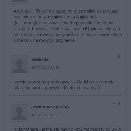
40Qbus 81 "faktu" nie czytaj bo to szmatławiec żerujący
na plotkach... A co do @walerusa & @Marti &
@dziarmol@bis to zawsze warto przeczytać to co oni
piszą bo chociaz są rózni znają się na F1 jak mało kto , a
mnie w to nie mieszaj bo ja jestem młodym userem który
pisze co ślina na język przyniesie ...
0
walerus
15.07.2009 22:11
a mnie proszę nie porównywać z Marti bo to jak mała
fala z tsunami - oczywiście Marti to tsunami...;-)
0
jawiemwszystko
16.07.2009 12:33
47.kumahara - jasne. Na pewno ktoś mocniejszy od BMW