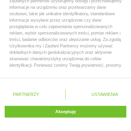
zaufanych partnerów uzyskujemy dostęp i przechowujemy
Formula 1 - Dziel Pasję!
informacje na urządzeniu oraz przetwarzamy dane
osobowe, takie jak unikalne identyfikatory, standardowe
zarejestruj się
informacje wysyłane przez urządzenie czy dane
przeglądania w celu zapewniania spersonalizowanych
reklam, wybór spersonalizowanych treści, pomiar reklam i
treści, badanie odbiorców oraz ulepszanie usług. Za zgodą
Serwis internetowy, z którego korzystasz, używa plików
Użytkownika my i Zaufani Partnerzy możemy używać
cookies. Są to pliki instalowane w urządzeniach
dokładnych danych geolokalizacyjnych oraz aktywnie
końcowych osób korzystających z serwisu, w celu
skanować charakterystykę urządzenia do celów
DO
21.08 - 23.08
administrowania serwisem, poprawy jakości
identyfikacji. Ponieważ cenimy Twoją prywatność, prosimy
świadczonych usług w tym dostosowania treści serwisu
o zgodę na korzystanie z tych technologii poprzez
GP Holandii
do preferencji użytkownika, utrzymania sesji
kliknięcie „Akceptuję”. Zgoda jest dobrowolna i zawsze
użytkownika oraz dla celów statystycznych i
możesz ją zmienić/wycofać klikając przycisk ustawień
targetowania behawioralnego reklamy.
prywatności znajdujący się w lewym dolnym rogu strony
PARTNERZY
Dowiedz się więcej o naszej polityce
USTAWIENIA
ZOSTAŁO:
. Niektóre rodzaje przetwarzania danych nie wymagają
prywatności
zgody użytkownika, ale masz prawo sprzeciwić się
takiemu przetwarzaniu. Preferencje będą miały
Akceptuję
15
7
20
54
ROZUMIEM
zastosowania tylko na tej witrynie.
DNI
GODZ
MIN
SEK
Zapoznaj się z poniższymi informacjami, abyś mógł