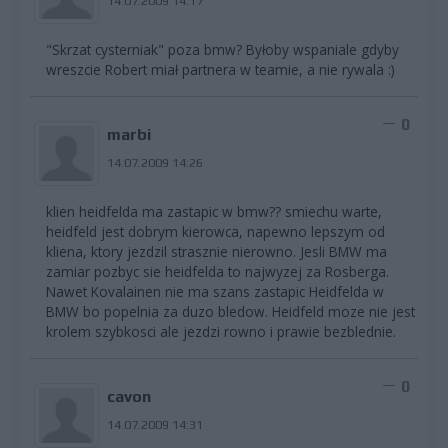
14.07.2009 14:17
"Skrzat cysterniak" poza bmw? Byłoby wspaniale gdyby
wreszcie Robert miał partnera w teamie, a nie rywala :)
0
marbi
14.07.2009 14:26
klien heidfelda ma zastapic w bmw?? smiechu warte,
heidfeld jest dobrym kierowca, napewno lepszym od
kliena, ktory jezdzil strasznie nierowno. Jesli BMW ma
zamiar pozbyc sie heidfelda to najwyzej za Rosberga.
Nawet Kovalainen nie ma szans zastapic Heidfelda w
BMW bo popelnia za duzo bledow. Heidfeld moze nie jest
krolem szybkosci ale jezdzi rowno i prawie bezblednie.
0
cavon
14.07.2009 14:31