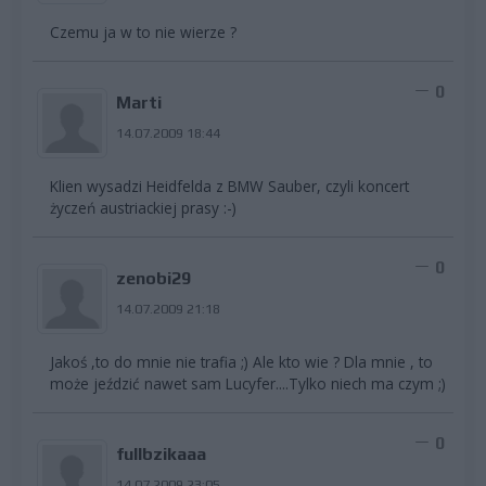
Czemu ja w to nie wierze ?
0
Marti
14.07.2009 18:44
Klien wysadzi Heidfelda z BMW Sauber, czyli koncert
życzeń austriackiej prasy :-)
0
zenobi29
14.07.2009 21:18
Jakoś ,to do mnie nie trafia ;) Ale kto wie ? Dla mnie , to
może jeździć nawet sam Lucyfer....Tylko niech ma czym ;)
0
fullbzikaaa
14.07.2009 23:05