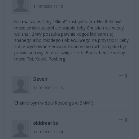
14.07.2009 12:10
Nie ma szans żeby "Klient" zastąpił Nicka. Heidfeld być
może zmieni zespół ale wątpie żeby Christian sie wtedy
wśliznął. BMW poszuka pewnie kogoś kto bardziej
znanego albo młodego i obiecującego na przyszłość żeby
sobie wychować kierowce. Poprzednio ruch na rynku był
prawie zerowy. A teraz święci sie że Baricz bedzie wolny
może Fisi, Koval, Rosberg.
0
Seveir
14.07.2009 12:15
Chętnie bym widział Rosberga w BMW :).
0
skidmarks
14.07.2009 12:54