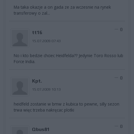
Ma taka okazje a on gada ze za wczesnie na rynek
transferowy o zal...
0
tt16
15.07.2009 07:43
No i kto bedzie chciec Heidfelda?? Jedynie Toro Rosso lub
Force India.
0
Kpt.
15.07.2009 10:13
heidfeld zostanie w bmw z kubica to pewne, silly sezon
trwa więc trzeba nakręcac plotki
0
Qbus81