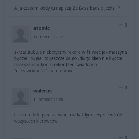
A ja czekam kiedy tu napiszą Ze Basz będzie jeździ :P
0
atomic
14.07.2009 12:57
skrzat śrubuje niebotyczny rekord w f1 więc jak maszyna
będzie "ciągła" to jeszcze długo ,długo klien nie będzie
miał szans.w końcu rekord ten świadczy o
"niezawodności" teamu bmw
0
walerus
14.07.2009 12:58
Liczę na duże przetasowania w każdym zespole wśród
wszystkich kierowców!
0