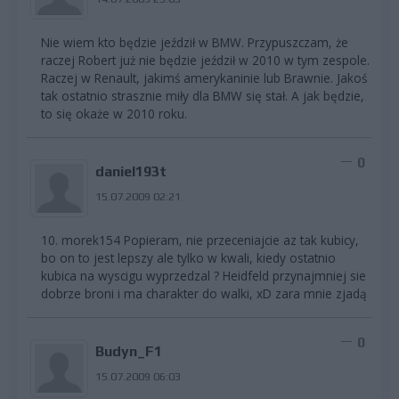
Nie wiem kto będzie jeździł w BMW. Przypuszczam, że
raczej Robert już nie będzie jeździł w 2010 w tym zespole.
Raczej w Renault, jakimś amerykaninie lub Brawnie. Jakoś
tak ostatnio strasznie miły dla BMW się stał. A jak będzie,
to się okaże w 2010 roku.
0
daniel193t
15.07.2009 02:21
10. morek154 Popieram, nie przeceniajcie az tak kubicy,
bo on to jest lepszy ale tylko w kwali, kiedy ostatnio
kubica na wyscigu wyprzedzal ? Heidfeld przynajmniej sie
dobrze broni i ma charakter do walki, xD zara mnie zjadą
0
Budyn_F1
15.07.2009 06:03