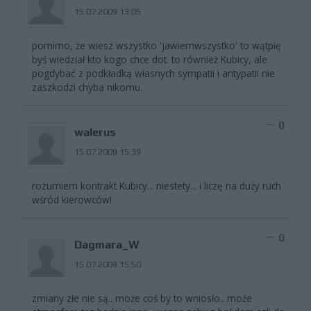
15.07.2009 13:05
pomimo, że wiesz wszystko 'jawiemwszystko' to wątpię
byś wiedział kto kogo chce dot. to również Kubicy, ale
pogdybać z podkładką własnych sympatii i antypatii nie
zaszkodzi chyba nikomu.
0
walerus
15.07.2009 15:39
rozumiem kontrakt Kubicy... niestety... i liczę na duży ruch
wśród kierowców!
0
Dagmara_W
15.07.2009 15:50
zmiany złe nie są.. może coś by to wniosło.. może