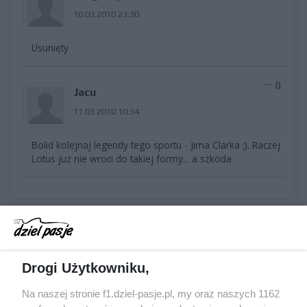
10.03.2010 23:30
Usunięty
0
Jacu
11.03.2010 10:34
Bolid kolejnaj legendy tego sportu - Jima Clarka ;). Raczej
Lotus juz nie wroci do takiej formy... a szkoda
zaloguj się, by pisać
komentarze
Drogi Użytkowniku,
Na naszej stronie f1.dziel-pasje.pl, my oraz naszych 1162
Jeśli nie masz jeszcze konta, dołącz do społeczności