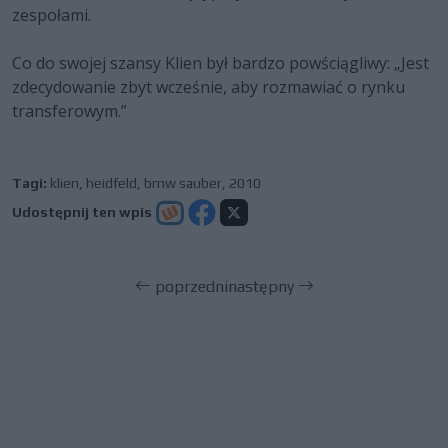
zespołami.
Co do swojej szansy Klien był bardzo powściągliwy: „Jest
zdecydowanie zbyt wcześnie, aby rozmawiać o rynku
transferowym.”
Tagi:
klien
,
heidfeld
,
bmw sauber
,
2010
Udostępnij ten wpis
poprzedni
następny