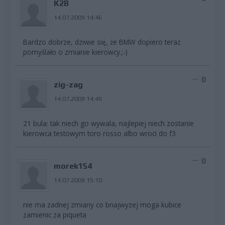
K2B
14.07.2009 14:46
Bardzo dobrze, dziwie się, że BMW dopiero teraz
pomyślało o zmianie kierowcy.;-)
0
zig-zag
14.07.2009 14:49
21 bula: tak niech go wywala, najlepiej niech zostanie
kierowca testowym toro rosso albo wroci do f3
0
morek154
14.07.2009 15:10
nie ma zadnej zmiany co bnajwyzej moga kubice
zamienic za piqueta