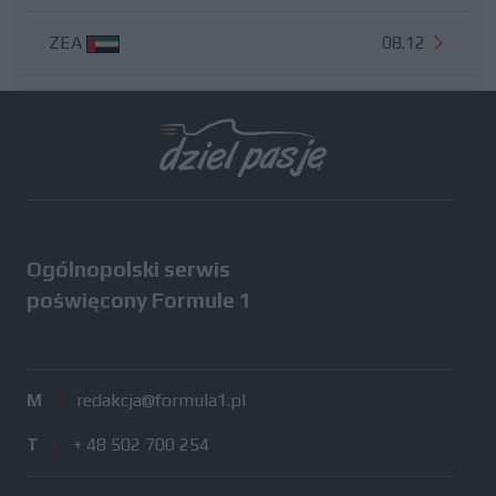
ZEA
08.12
Wszystkie testy
Ogólnopolski serwis
poświęcony Formule 1
M
/
redakcja@formula1.pl
T
/
+ 48 502 700 254