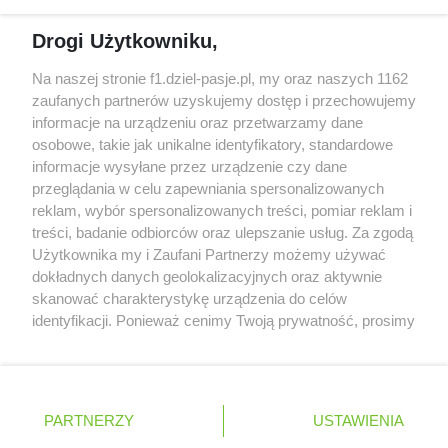
Obecne silniki muszą polegać na uczących się
Drogi Użytkowniku,
algorytmach?
Honda uświadomiła sobie skalę problemów z
Na naszej stronie f1.dziel-pasje.pl, my oraz naszych 1162
silnikiem dopiero w styczniu
zaufanych partnerów uzyskujemy dostęp i przechowujemy
informacje na urządzeniu oraz przetwarzamy dane
Audi planuje wprowadzić jeszcze cztery duże
osobowe, takie jak unikalne identyfikatory, standardowe
pakiety poprawek w 2026 roku
informacje wysyłane przez urządzenie czy dane
przeglądania w celu zapewniania spersonalizowanych
reklam, wybór spersonalizowanych treści, pomiar reklam i
treści, badanie odbiorców oraz ulepszanie usług. Za zgodą
© 2004 - 2026 GPmedia
Polityka prywatności
Serwis internetowy, z którego korzystasz, używa plików
Użytkownika my i Zaufani Partnerzy możemy używać
cookies. Są to pliki instalowane w urządzeniach
Kopiowanie treści bez
dokładnych danych geolokalizacyjnych oraz aktywnie
końcowych osób korzystających z serwisu, w celu
skanować charakterystykę urządzenia do celów
zgody autorów zabronione.
administrowania serwisem, poprawy jakości
identyfikacji. Ponieważ cenimy Twoją prywatność, prosimy
świadczonych usług w tym dostosowania treści serwisu
o zgodę na korzystanie z tych technologii poprzez
do preferencji użytkownika, utrzymania sesji
kliknięcie „Akceptuję”. Zgoda jest dobrowolna i zawsze
użytkownika oraz dla celów statystycznych i
możesz ją zmienić/wycofać klikając przycisk ustawień
Ta strona jest nieoficjalną stroną internetową i nie jest
targetowania behawioralnego reklamy.
prywatności znajdujący się w lewym dolnym rogu strony
powiązana w żaden sposób z grupą przedsiębiorstw Formula
PARTNERZY
Dowiedz się więcej o naszej polityce
USTAWIENIA
. Niektóre rodzaje przetwarzania danych nie wymagają
One, oraz oznaczeniami F1, FORMULA ONE, FORMULA 1 FIA
prywatności