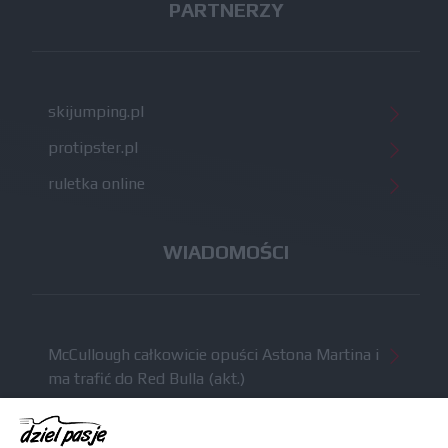
PARTNERZY
skijumping.pl
protipster.pl
ruletka online
WIADOMOŚCI
McCullough całkowicie opuści Astona Martina i
ma trafić do Red Bulla (akt.)
Dochód F1 spadł o 61 procent względem
zeszłego sezonu