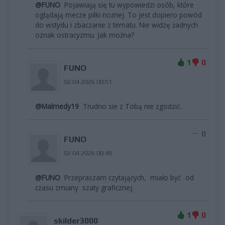
@FUNO
Pojawiają się tu wypowiedzi osób, które
oglądają mecze pilki nożnej. To jest dopiero powód
do wstydu i zbaczanie z tematu. Nie widzę żadnych
oznak ostracyzmu. Jak moźna?
1
0
FUNO
02.04.2026 00:51
@Malmedy19
Trudno sie z Tobą nie zgodzić.
0
FUNO
02.04.2026 00:48
@FUNO
Przepraszam czytających, miało być od
czasu zmiany szaty graficznej.
1
0
skilder3000