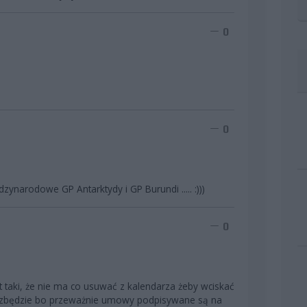
0
0
dzynarodowe GP Antarktydy i GP Burundi ..... :)))
0
st taki, że nie ma co usuwać z kalendarza żeby wciskać
pozbędzie bo przeważnie umowy podpisywane są na