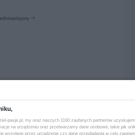
edni
następny
niku,
dziel-pasje.pl, my oraz naszych 1160 zaufanych partnerów uzyskujem
cje na urządzeniu oraz przetwarzamy dane osobowe, takie jak unika
je wysyłane przez urządzenie czy dane przeglądania w celu zapewn