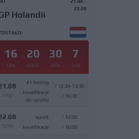
DO
21.08 -
23.08
GP Holandii
ZOSTAŁO:
16
20
30
6
DNI
GODZ
MIN
SEK
#1 trening
21.08
/
12:30-13:30
kwalifikacje
/PIĄ/
/
16:30
do sprintu
22.08
sprint
/
12:00
/SOB/
kwalifikacje
/
16:00