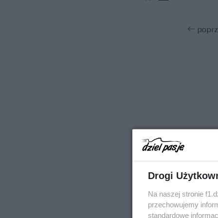
poprz
Drogi Użytkow
Na naszej stronie f1.
przechowujemy informa
standardowe informac