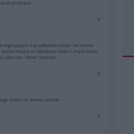
 się ich pozbywać.
0
w negocjacjach o przedłużanie umów: nie chcecie
wasze miejsce w kalendarzu czeka X innych torów...
 jakoś ten "debet" nadrobić...
0
długo będzie GP Armeni..żenada
0