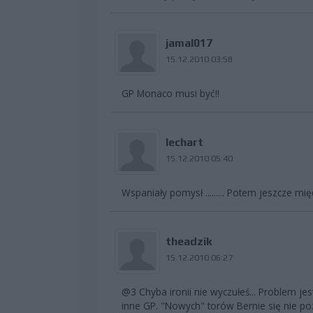
jamal017
15.12.2010 03:58
GP Monaco musi być!!
lechart
15.12.2010 05:40
Wspaniały pomysł ......... Potem jeszcze mię
theadzik
15.12.2010 06:27
@3 Chyba ironii nie wyczułeś... Problem je
inne GP. "Nowych" torów Bernie się nie 