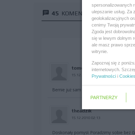
spersonalizowanych re
ulepszanie usług. Za
45
KOMENTARZY
geolokalizacyjnych or
cenimy Twoją prywatno
Zgoda jest dobrowoln
się w lewym dolnym r
ale masz prawo sprzec
witrynie.
Zapoznaj się z poniż
tomek83f
internetowych. Szcze
15.12.2010 01:35
Prywatności
i
Cookie
Bernie już sam nie wiem gdzie szukać ma
PARTNERZY
theadzik
15.12.2010 02:13
Doskonały pomysł. Poradzimy sobie bez 