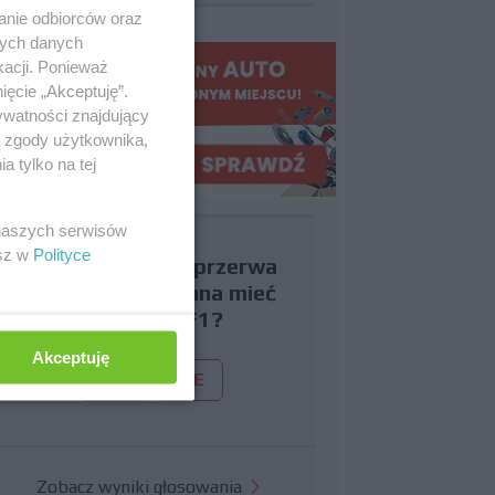
anie odbiorców oraz
nych danych
kacji. Ponieważ
ięcie „Akceptuję”.
ywatności znajdujący
ą zgody użytkownika,
 tylko na tej
 naszych serwisów
esz w
Polityce
Czy uważasz, że przerwa
wakacyjna powinna mieć
miejsce w F1?
Akceptuję
TAK
NIE
Zobacz wyniki głosowania