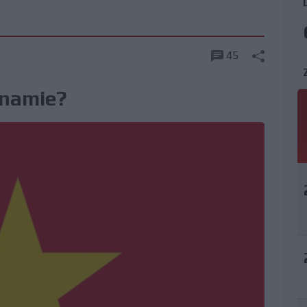
45
tnamie?