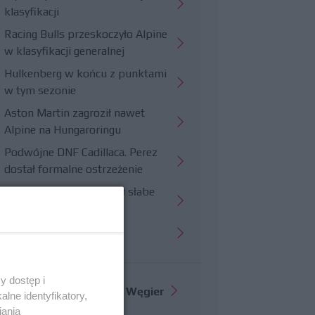
klasyfikacji
Racing Bulls przeskoczyło Alpine
w klasyfikacji generalnej
Hulkenberg w końcu z punktami
w tym sezonie
Aston Martin zagroził nawet
Alpine na Hungaroringu
Podwójne DNF Cadillaca. Perez
dostał formalne ostrzeżenie
Hungaroring potwierdził słabe
strony Williamsa
Trudny wyścig Haasa
y dostęp i
Więcej informacji o
GP Węgier
lne identyfikatory,
iania