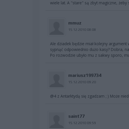
wiele lat. A "stare" są zbyt magiczne, żeby
mmuz
15.12.2010 08:08
Ale dziadek będzie miał kolejny argument 
sypnąć odpowiednio dużo kasy? Dobra, na 
Po rozwodzie ubyło mu z sakwy sporo, musi
mariusz199734
15.12.2010 09:20
@4 z Antarktydą się zgadzam ; ) Może nie
saint77
15.12.2010 09:59