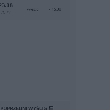
23.08
wyścig
/
15:00
/NIE/
POPRZEDNI WYŚCIG