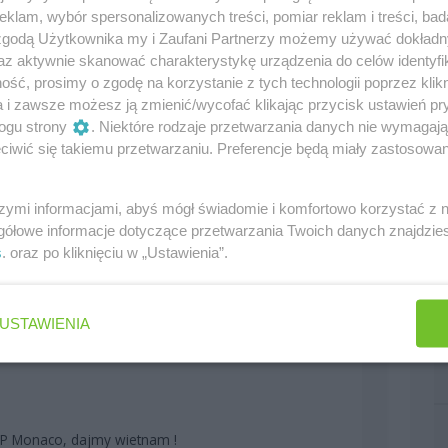
klam, wybór spersonalizowanych treści, pomiar reklam i treści, bad
 zgodą Użytkownika my i Zaufani Partnerzy możemy używać dokład
az aktywnie skanować charakterystykę urządzenia do celów identyfi
ść, prosimy o zgodę na korzystanie z tych technologii poprzez klikn
a i zawsze możesz ją zmienić/wycofać klikając przycisk ustawień pr
ogu strony
. Niektóre rodzaje przetwarzania danych nie wymagaj
iwić się takiemu przetwarzaniu. Preferencje będą miały zastosowania
szymi informacjami, abyś mógł świadomie i komfortowo korzystać z
0
gółowe informacje dotyczące przetwarzania Twoich danych znajdzi
s
. oraz po kliknięciu w „Ustawienia”.
mony na świecie.
USTAWIENIA
0
GP Monaco, dajmy wietnam !